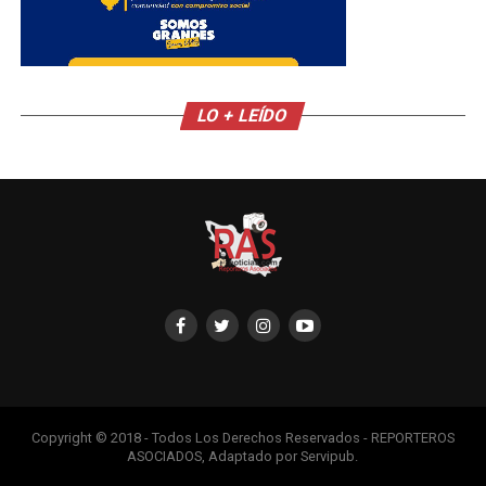
LO + LEÍDO
Copyright © 2018 - Todos Los Derechos Reservados - REPORTEROS
ASOCIADOS, Adaptado por Servipub.