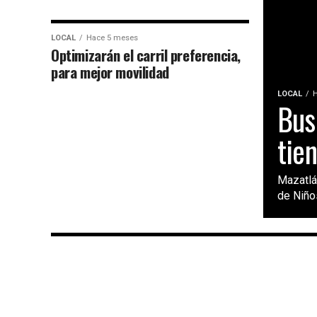
LOCAL
Hace 5 meses
Optimizarán el carril preferencia,
para mejor movilidad
LOCAL
Bus
tie
Mazatlá
de Niño