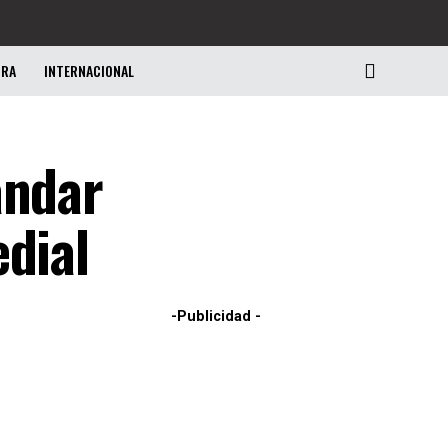
URA
INTERNACIONAL
andar
edial
-Publicidad -