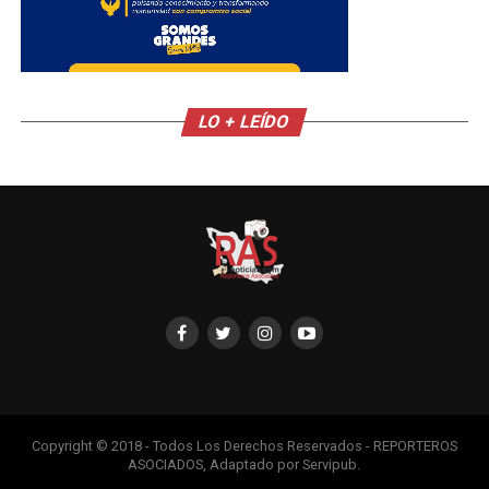
LO + LEÍDO
Copyright © 2018 - Todos Los Derechos Reservados - REPORTEROS
ASOCIADOS, Adaptado por Servipub.