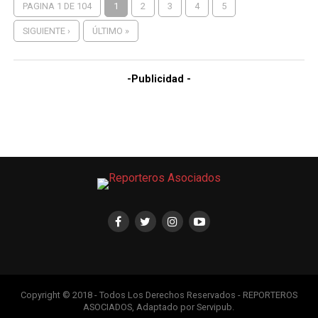
PAGINA 1 DE 104
1
2
3
4
5
SIGUIENTE ›
ÚLTIMO »
-Publicidad -
Copyright © 2018 - Todos Los Derechos Reservados - REPORTEROS
ASOCIADOS, Adaptado por Servipub.