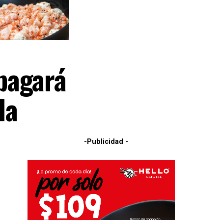
pagará
da
-Publicidad -