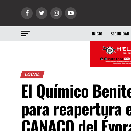
INICIO
SEGURIDAD
LOCAL
El Químico Benit
para reapertura 
CANACO del Évor