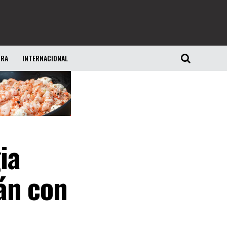
URA
INTERNACIONAL
ia
án con