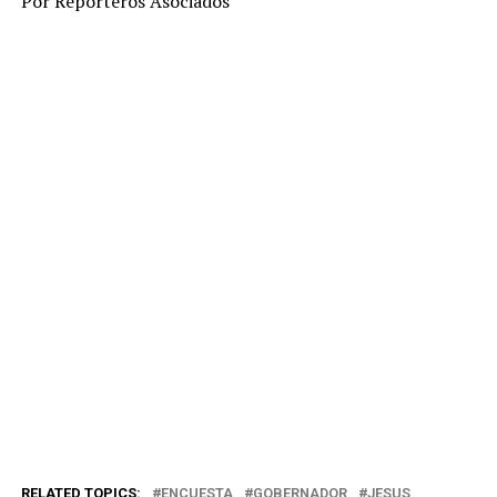
Por Reporteros Asociados
RELATED TOPICS:
ENCUESTA
GOBERNADOR
JESUS