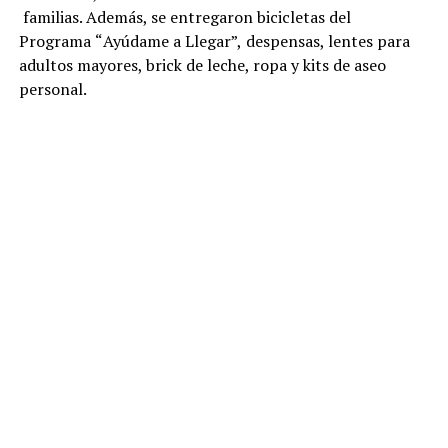
familias
. Además, s
e entregar
on
bicicletas del
Programa
“
Ayúdame a Llegar
”,
despensas
,
lentes para
adultos mayores
,
brick de leche, ropa y kits de aseo
personal
.