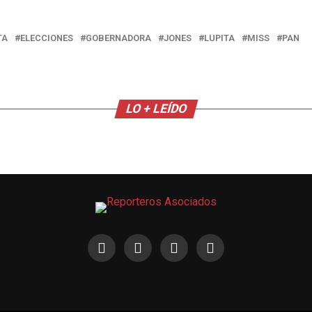
TA
ELECCIONES
GOBERNADORA
JONES
LUPITA
MISS
PAN
LO + LEÍDO