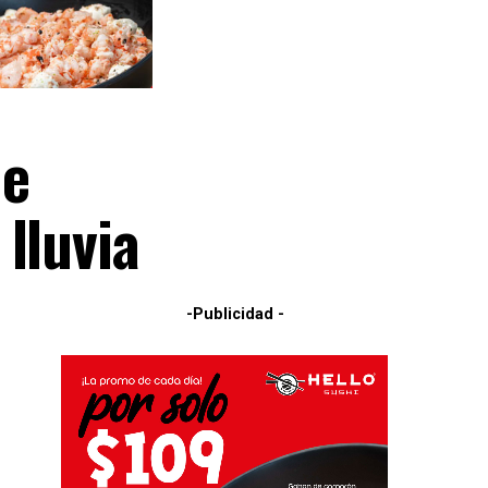
de
lluvia
-Publicidad -