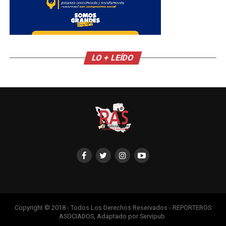
LO + LEÍDO
Copyright © 2018 - Todos Los Derechos Reservados - REPORTEROS
ASOCIADOS, Adaptado por Servipub.