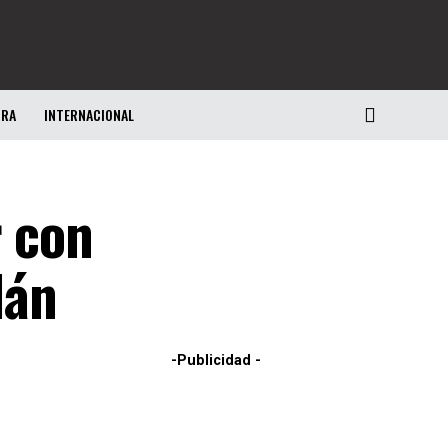
URA
INTERNACIONAL
r con
lán
-Publicidad -