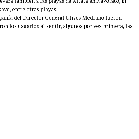
evará también a las playas de Altata en Navolato, El
ave, entre otras playas.
pañía del Director General Ulises Medrano fueron
ron los usuarios al sentir, algunos por vez primera, las