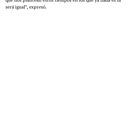
que nos plantean estos tiempos en los que ya nada es ni
será igual”, expresó.