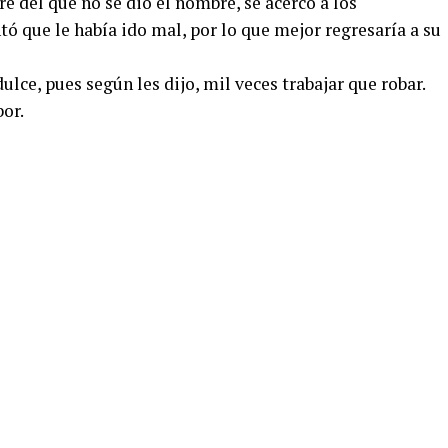
e del que no se dio el nombre, se acercó a los
ó que le había ido mal, por lo que mejor regresaría a su
ulce, pues según les dijo, mil veces trabajar que robar.
or.