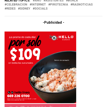
RELATED TOPICS:
AÑO
ASISTENTES
BURLA
CELEBRACION
INTERNET
PIROTECNIA
RASNOTICIAS
REDES
SIDNEY
SOCIALS
-Publicidad -