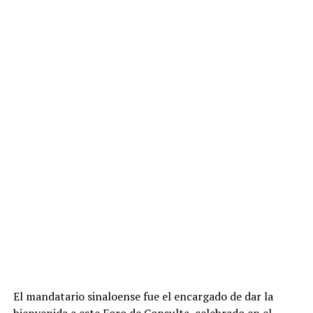
El mandatario sinaloense fue el encargado de dar la
bienvenida a este Foro de Consulta, celebrado en el