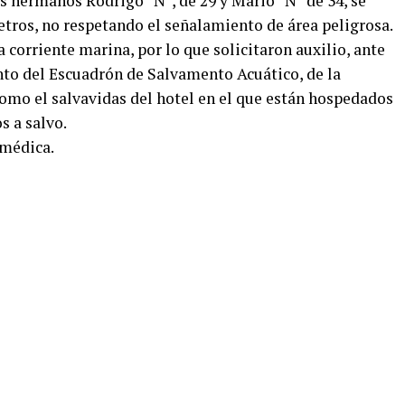
s hermanos Rodrigo “N”, de 29 y Mario “N” de 34, se
ros, no respetando el señalamiento de área peligrosa.
 corriente marina, por lo que solicitaron auxilio, ante
nto del Escuadrón de Salvamento Acuático, de la
como el salvavidas del hotel en el que están hospedados
s a salvo.
 médica.