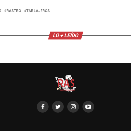
S
RASTRO
TABLAJEROS
LO + LEÍDO