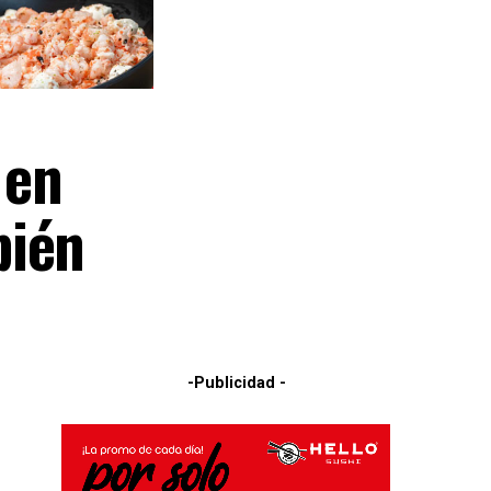
 en
bién
-Publicidad -