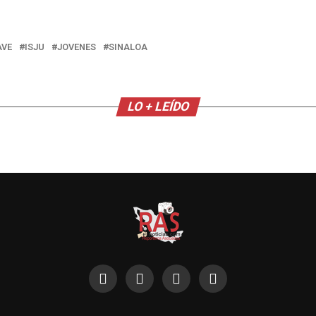
AVE
ISJU
JOVENES
SINALOA
LO + LEÍDO