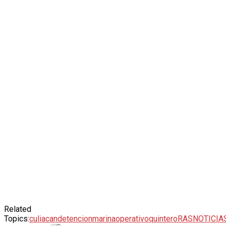
Related
Topics:
culiacan
detencion
marina
operativo
quintero
RASNOTICIA