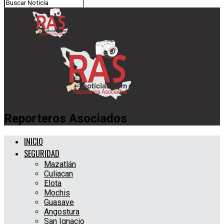
Reporteros Asociados
INICIO
SEGURIDAD
Mazatlán
Culiacan
Elota
Mochis
Guasave
Angostura
San Ignacio