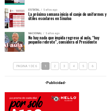
ESTATAL
5 años ago
La próxima semana inicia el canje de uniformes y
útiles escolares en Sinaloa
NACIONAL
5 años ago
No hay nada que impida regreso al aula, “hay
pequeño rebrote”, considera el Presidente
PAGINA 1 DE 6
1
2
3
4
5
6
-Publicidad-