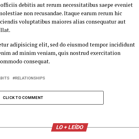
ficiis debitis aut rerum necessitatibus saepe eveniet
 molestiae non recusandae. Itaque earum rerum hic
eiciendis voluptatibus maiores alias consequatur aut
llat.
tur adipisicing elit, sed do eiusmod tempor incididunt
 enim ad minim veniam, quis nostrud exercitation
a commodo consequat.
BITS
RELATIONSHIPS
CLICK TO COMMENT
LO + LEÍDO