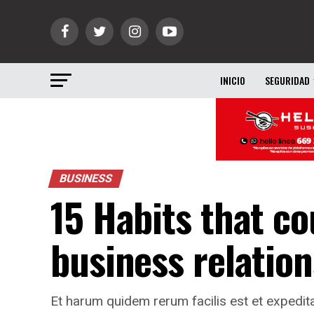
INICIO
SEGURIDAD
BUSINESS
15 Habits that co
business relatio
Et harum quidem rerum facilis est et expedita