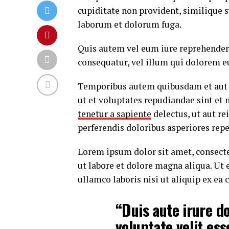
cupiditate non provident, similique su
laborum et dolorum fuga.
Quis autem vel eum iure reprehenderi
consequatur, vel illum qui dolorem e
Temporibus autem quibusdam et aut of
ut et voluptates repudiandae sint et
tenetur a sapiente
delectus, ut aut re
perferendis doloribus asperiores repe
Lorem ipsum dolor sit amet, consecte
ut labore et dolore magna aliqua. Ut
ullamco laboris nisi ut aliquip ex e
“Duis aute irure do
voluptate velit ess