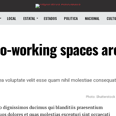
LOCAL
ESTATAL
ESTADOS
POLITICA
NACIONAL
CULT
co-working spaces a
a voluptate velit esse quam nihil molestiae consequatur
Photo: Shutterstock
io dignissimos ducimus qui blanditiis praesentium
uos dolores et quas
molestias excepturi sint
occaecati