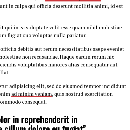
nt in culpa qui officia deserunt mollitia animi, id est
t qui in ea voluptate velit esse quam nihil molestiae
um fugiat quo voluptas nulla pariatur.
ficiis debitis aut rerum necessitatibus saepe eveniet
 molestiae non recusandae. Itaque earum rerum hic
iciendis voluptatibus maiores alias consequatur aut
llat.
tur adipisicing elit, sed do eiusmod tempor incididunt
 enim
ad minim veniam
, quis nostrud exercitation
a commodo consequat.
lor in reprehenderit in
e cillum dolore eu fugiat”