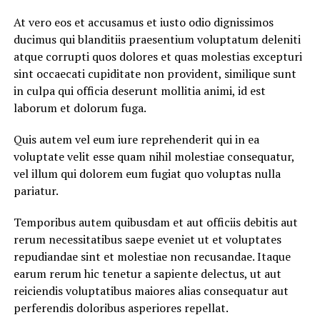
At vero eos et accusamus et iusto odio dignissimos
ducimus qui blanditiis praesentium voluptatum deleniti
atque corrupti quos dolores et quas molestias excepturi
sint occaecati cupiditate non provident, similique sunt
in culpa qui officia deserunt mollitia animi, id est
laborum et dolorum fuga.
Quis autem vel eum iure reprehenderit qui in ea
voluptate velit esse quam nihil molestiae consequatur,
vel illum qui dolorem eum fugiat quo voluptas nulla
pariatur.
Temporibus autem quibusdam et aut officiis debitis aut
rerum necessitatibus saepe eveniet ut et voluptates
repudiandae sint et molestiae non recusandae. Itaque
earum rerum hic tenetur a sapiente delectus, ut aut
reiciendis voluptatibus maiores alias consequatur aut
perferendis doloribus asperiores repellat.