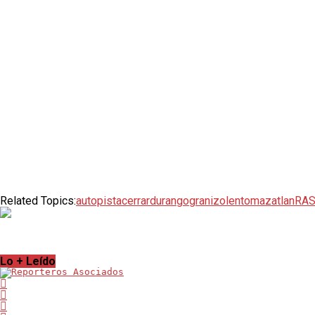
Related Topics:
autopista
cerrar
durango
granizo
lento
mazatlan
RAS
Lo + Leído