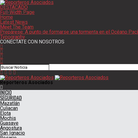
DESTACADO
Full-Width Page
Home
Latest News
Meet The Team
Prepárese: A punto de formarse una tormenta en el Océano Pací
Typography
CONECTATE CON NOSOTROS
Reporteros Asociados
INICIO
SEGURIDAD
Mazatlán
Culiacan
Elota
Mochis
Guasave
Angostura
San Ignacio
Rosario