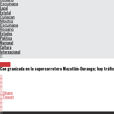
Escuinapa
Local
Estatal
Culiacan
Mochis
Escuinapa
Rosario
Estados
Politica
Nacional
Cultura
Internacional
Local
Cae granizada en la supercarretera Mazatlán-Durango; hay tráfic
Share
Tweet