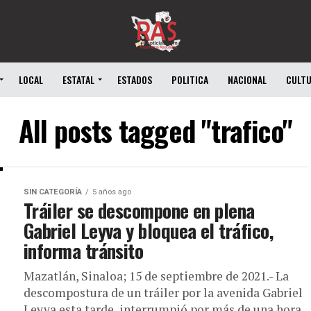
LOCAL
ESTATAL
ESTADOS
POLITICA
NACIONAL
CULT
All posts tagged "trafico"
SIN CATEGORÍA
5 años ago
Tráiler se descompone en plena
Gabriel Leyva y bloquea el tráfico,
informa tránsito
Mazatlán, Sinaloa; 15 de septiembre de 2021.- La
descompostura de un tráiler por la avenida Gabriel
Leyva esta tarde, interrumpió por más de una hora