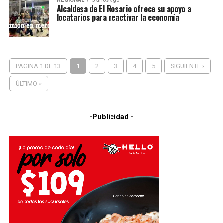
REGIONAL
5 años ago
Alcaldesa de El Rosario ofrece su apoyo a
locatarios para reactivar la economía
PAGINA 1 DE 13
1
2
3
4
5
SIGUIENTE ›
ÚLTIMO »
-Publicidad -