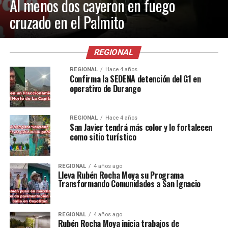
Al menos dos cayeron en fuego
cruzado en el Palmito
REGIONAL
REGIONAL
Hace 4 años
Confirma la SEDENA detención del G1 en
operativo de Durango
REGIONAL
Hace 4 años
San Javier tendrá más color y lo fortalecen
como sitio turístico
REGIONAL
4 años ago
Lleva Rubén Rocha Moya su Programa
Transformando Comunidades a San Ignacio
REGIONAL
4 años ago
Rubén Rocha Moya inicia trabajos de