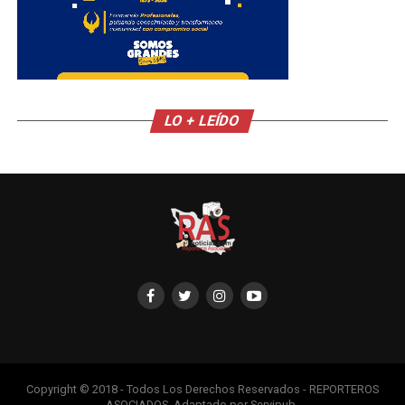
LO + LEÍDO
Copyright © 2018 - Todos Los Derechos Reservados - REPORTEROS
ASOCIADOS, Adaptado por Servipub.