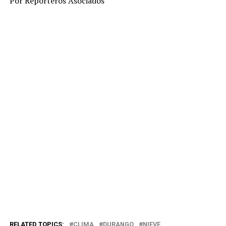
Por Reporteros Asociados
RELATED TOPICS:
CLIMA
DURANGO
NIEVE