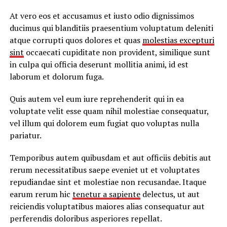
At vero eos et accusamus et iusto odio dignissimos
ducimus qui blanditiis praesentium voluptatum deleniti
atque corrupti quos dolores et quas
molestias excepturi
sint
occaecati cupiditate non provident, similique sunt
in culpa qui officia deserunt mollitia animi, id est
laborum et dolorum fuga.
Quis autem vel eum iure reprehenderit qui in ea
voluptate velit esse quam nihil molestiae consequatur,
vel illum qui dolorem eum fugiat quo voluptas nulla
pariatur.
Temporibus autem quibusdam et aut officiis debitis aut
rerum necessitatibus saepe eveniet ut et voluptates
repudiandae sint et molestiae non recusandae. Itaque
earum rerum hic
tenetur a sapiente
delectus, ut aut
reiciendis voluptatibus maiores alias consequatur aut
perferendis doloribus asperiores repellat.