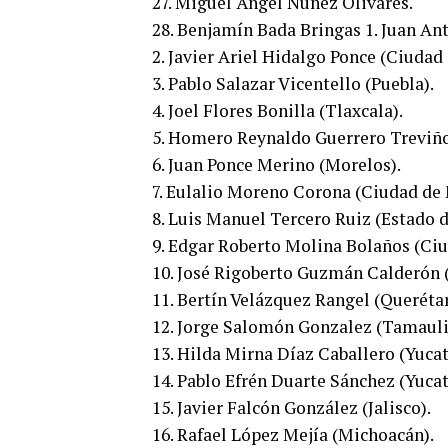
27. Miguel Ángel Núñez Olivares.
28. Benjamín Bada Bringas 1. Juan An
2. Javier Ariel Hidalgo Ponce (Ciudad
3. Pablo Salazar Vicentello (Puebla).
4. Joel Flores Bonilla (Tlaxcala).
5. Homero Reynaldo Guerrero Treviño
6. Juan Ponce Merino (Morelos).
7. Eulalio Moreno Corona (Ciudad de 
8. Luis Manuel Tercero Ruiz (Estado 
9. Edgar Roberto Molina Bolaños (Ci
10. José Rigoberto Guzmán Calderón 
11. Bertín Velázquez Rangel (Querétar
12. Jorge Salomón Gonzalez (Tamauli
13. Hilda Mirna Díaz Caballero (Yucat
14. Pablo Efrén Duarte Sánchez (Yucat
15. Javier Falcón González (Jalisco).
16. Rafael López Mejía (Michoacán).