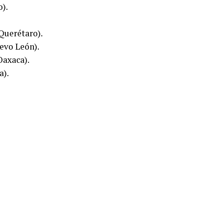
o).
Querétaro).
evo León).
Oaxaca).
a).