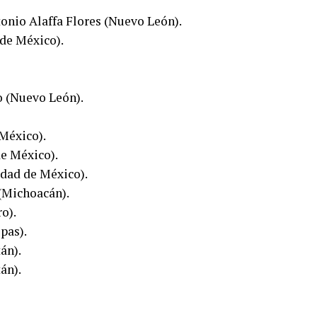
tonio Alaffa Flores (Nuevo León).
 de México).
 (Nuevo León).
México).
de México).
udad de México).
(Michoacán).
o).
pas).
án).
án).