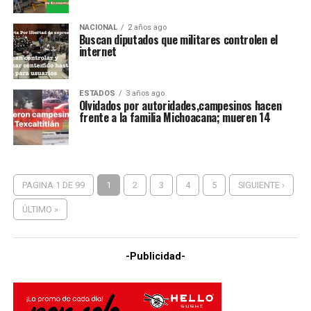
NACIONAL
2 años ago
Buscan diputados que militares controlen el
internet
ESTADOS
3 años ago
Olvidados por autoridades,campesinos hacen
frente a la familia Michoacana; mueren 14
PAGINA 1 DE 99
1
2
3
4
5
SIGUIENTE ›
ÚLTIMO »
-Publicidad-