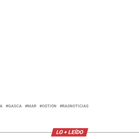
IA
GASCA
MAR
OSTIÓN
RASNOTICIAS
LO + LEÍDO