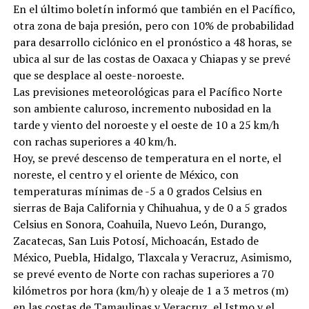
En el último boletín informó que también en el Pacífico,
otra zona de baja presión, pero con 10% de probabilidad
para desarrollo ciclónico en el pronóstico a 48 horas, se
ubica al sur de las costas de Oaxaca y Chiapas y se prevé
que se desplace al oeste-noroeste.
Las previsiones meteorológicas para el Pacífico Norte
son ambiente caluroso, incremento nubosidad en la
tarde y viento del noroeste y el oeste de 10 a 25 km/h
con rachas superiores a 40 km/h.
Hoy, se prevé descenso de temperatura en el norte, el
noreste, el centro y el oriente de México, con
temperaturas mínimas de -5 a 0 grados Celsius en
sierras de Baja California y Chihuahua, y de 0 a 5 grados
Celsius en Sonora, Coahuila, Nuevo León, Durango,
Zacatecas, San Luis Potosí, Michoacán, Estado de
México, Puebla, Hidalgo, Tlaxcala y Veracruz, Asimismo,
se prevé evento de Norte con rachas superiores a 70
kilómetros por hora (km/h) y oleaje de 1 a 3 metros (m)
en las costas de Tamaulipas y Veracruz, el Istmo y el