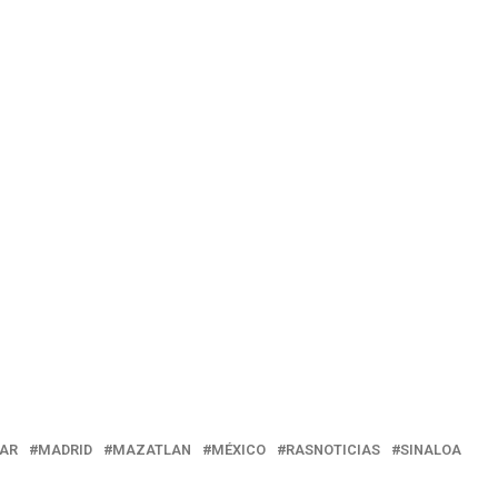
ZAR
MADRID
MAZATLAN
MÉXICO
RASNOTICIAS
SINALOA