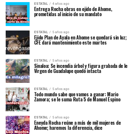
ESTATAL
4 años ago
Entrega Rocha obras en ejido de Ahome,
prometidas al inicio de su mandato
ESTATAL
5 años ago
Ejido Plan de Ayala en Ahome se quedará sin luz;
CFE dará mantenimiento este martes
ESTATAL
5 años ago
Sinaloa: Se incendia árbol y figura grabada de le
Virgen de Guadalupe quedó intacta
ESTATAL
5 años ago
Todo mundo sabe que vamos a ganar: Mario
Zamora; se le suma Ruta 5 de Manuel Espino
ESTATAL
5 años ago
Eneyda Rocha reúne a más de mil mujeres de
Ahome; haremos la diferencia, dice