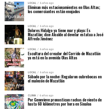
LOCAL
6 años ago
Eliminan más estacionamientos en Olas Altas;
los comerciantes están enojados
LOCAL
6 años ago
Dolores Hidalgo ya tiene mar y playa: Es
Mazatlán; dice Alcalde al develar estatua a José
Alfredo Jiménez
LOCAL
6 años ago
Escultura del creador del Corrido de Mazatlán
ya está en la avenida Olas Altas
LOCAL
6 años ago
Sábado por la noche: Regalaron cubrebocas en
el malecón de Mazatlán
CLIMA
6 años ago
Por Genevieve pronostican rachas de viento de
hasta 60 kilómetros por hora en Sinaloa