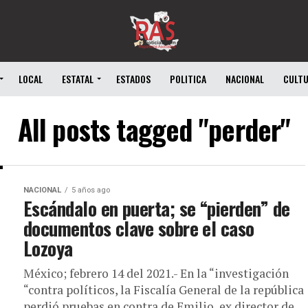
LOCAL
ESTATAL
ESTADOS
POLITICA
NACIONAL
CULT
All posts tagged "perder"
NACIONAL
5 años ago
Escándalo en puerta; se “pierden” de
documentos clave sobre el caso
Lozoya
México; febrero 14 del 2021.- En la “investigación
“contra políticos, la Fiscalía General de la república
perdió pruebas en contra de Emilio, ex director de