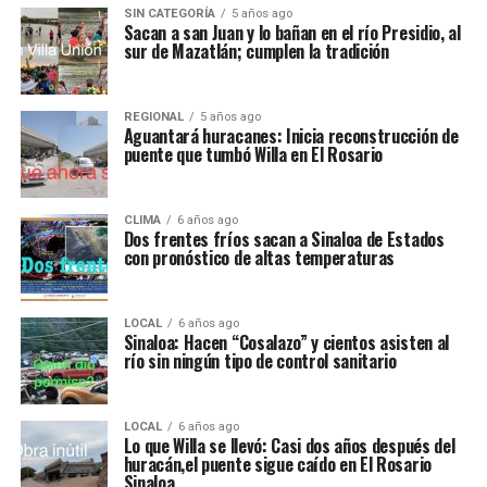
SIN CATEGORÍA
5 años ago
Sacan a san Juan y lo bañan en el río Presidio, al
sur de Mazatlán; cumplen la tradición
REGIONAL
5 años ago
Aguantará huracanes: Inicia reconstrucción de
puente que tumbó Willa en El Rosario
CLIMA
6 años ago
Dos frentes fríos sacan a Sinaloa de Estados
con pronóstico de altas temperaturas
LOCAL
6 años ago
Sinaloa: Hacen “Cosalazo” y cientos asisten al
río sin ningún tipo de control sanitario
LOCAL
6 años ago
Lo que Willa se llevó: Casi dos años después del
huracán,el puente sigue caído en El Rosario
Sinaloa