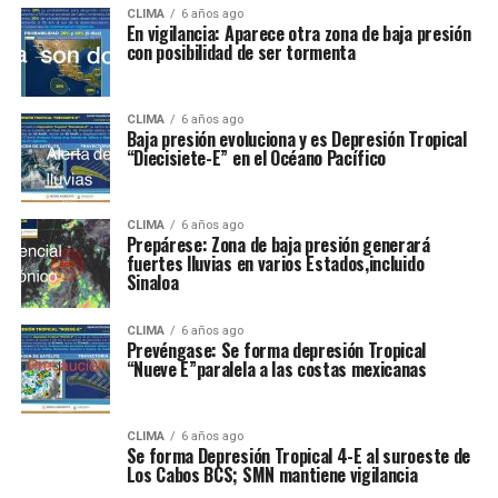
CLIMA
6 años ago
En vigilancia: Aparece otra zona de baja presión
con posibilidad de ser tormenta
CLIMA
6 años ago
Baja presión evoluciona y es Depresión Tropical
“Diecisiete-E” en el Océano Pacífico
CLIMA
6 años ago
Prepárese: Zona de baja presión generará
fuertes lluvias en varios Estados,incluido
Sinaloa
CLIMA
6 años ago
Prevéngase: Se forma depresión Tropical
“Nueve E”paralela a las costas mexicanas
CLIMA
6 años ago
Se forma Depresión Tropical 4-E al suroeste de
Los Cabos BCS; SMN mantiene vigilancia