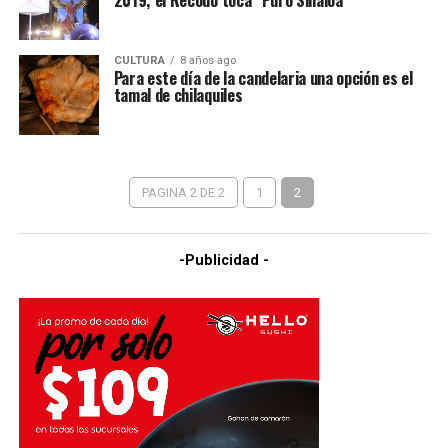
2019; el Recodo toca “Puro Sinaloa”
CULTURA
8 años ago
Para este día de la candelaria una opción es el
tamal de chilaquiles
PAGINA 2 DE 2
1
2
-Publicidad -