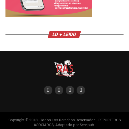
LO + LEÍDO
Copyright © 2018 - Todos Los Derechos Reservados - REPORTEROS
ASOCIADOS, Adaptado por Servipub.