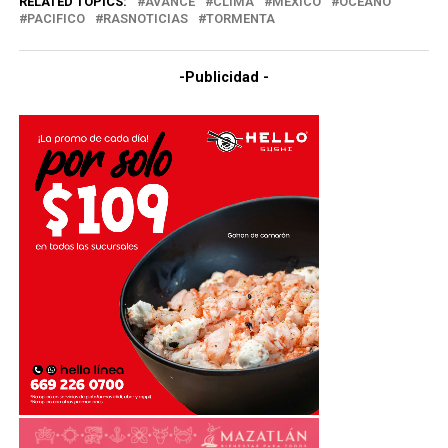
RELATED TOPICS:
AVANCE
CLIMA
MÉXICO
OCEANO
PACIFICO
RASNOTICIAS
TORMENTA
-Publicidad -