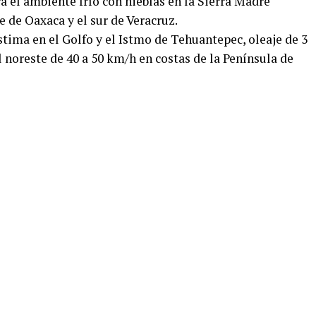
á el ambiente frío con nieblas en la Sierra Madre
te de Oaxaca y el sur de Veracruz.
stima en el Golfo y el Istmo de Tehuantepec, oleaje de 3
l noreste de 40 a 50 km/h en costas de la Península de