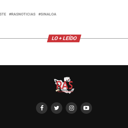
STE
RASNOTICIAS
SINALOA
LO + LEÍDO