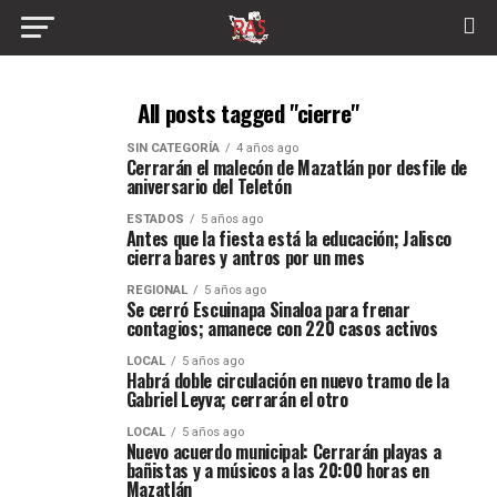
All posts tagged "cierre"
SIN CATEGORÍA
4 años ago
Cerrarán el malecón de Mazatlán por desfile de
aniversario del Teletón
ESTADOS
5 años ago
Antes que la fiesta está la educación; Jalisco
cierra bares y antros por un mes
REGIONAL
5 años ago
Se cerró Escuinapa Sinaloa para frenar
contagios; amanece con 220 casos activos
LOCAL
5 años ago
Habrá doble circulación en nuevo tramo de la
Gabriel Leyva; cerrarán el otro
LOCAL
5 años ago
Nuevo acuerdo municipal: Cerrarán playas a
bañistas y a músicos a las 20:00 horas en
Mazatlán