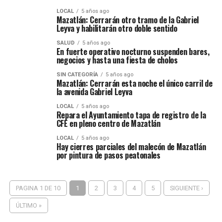
LOCAL
5 años ago
Mazatlán: Cerrarán otro tramo de la Gabriel
Leyva y habilitarán otro doble sentido
SALUD
5 años ago
En fuerte operativo nocturno suspenden bares,
negocios y hasta una fiesta de cholos
SIN CATEGORÍA
5 años ago
Mazatlán: Cerrarán esta noche el único carril de
la avenida Gabriel Leyva
LOCAL
5 años ago
Repara el Ayuntamiento tapa de registro de la
CFE en pleno centro de Mazatlán
LOCAL
5 años ago
Hay cierres parciales del malecón de Mazatlán
por pintura de pasos peatonales
PAGINA 1 DE 10
1
2
3
4
5
SIGUIENTE ›
ÚLTIMO »