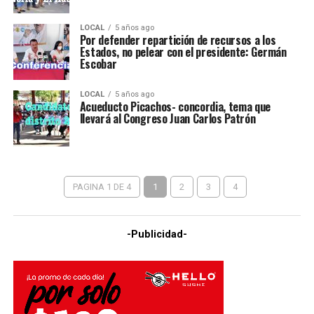
LOCAL
5 años ago
Por defender repartición de recursos a los
Estados, no pelear con el presidente: Germán
Escobar
LOCAL
5 años ago
Acueducto Picachos- concordia, tema que
llevará al Congreso Juan Carlos Patrón
PAGINA 1 DE 4
1
2
3
4
-Publicidad-