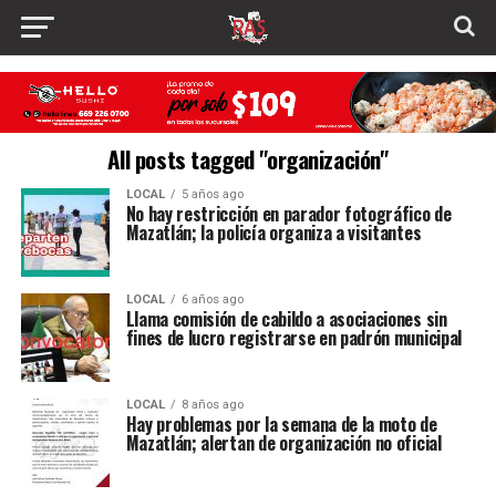
All posts tagged "organización"
LOCAL
5 años ago
No hay restricción en parador fotográfico de
Mazatlán; la policía organiza a visitantes
LOCAL
6 años ago
Llama comisión de cabildo a asociaciones sin
fines de lucro registrarse en padrón municipal
LOCAL
8 años ago
Hay problemas por la semana de la moto de
Mazatlán; alertan de organización no oficial