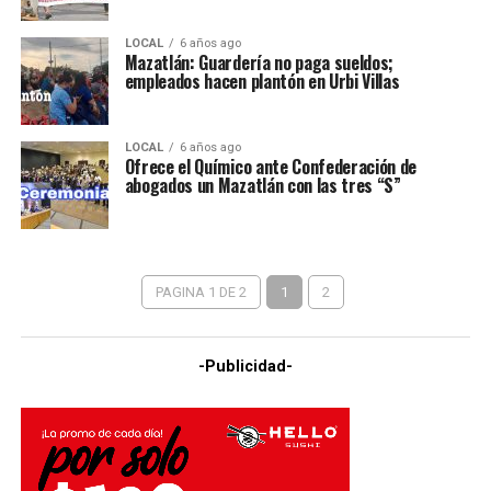
LOCAL
6 años ago
Mazatlán: Guardería no paga sueldos;
empleados hacen plantón en Urbi Villas
LOCAL
6 años ago
Ofrece el Químico ante Confederación de
abogados un Mazatlán con las tres “S”
PAGINA 1 DE 2
1
2
-Publicidad-